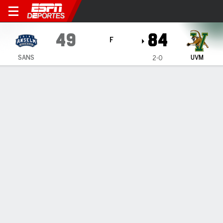
Saint Anselm Hawks en Ver
49
84
F
SANS
UVM
2-0
Resumen
Ficha
Estadísticas de Equipo
Saint Anselm Hawks
Estadísticas
TITULARES
MIN
PTS
FG
3PT
REB
AST
PÉR
PF
K. McDonough
#
44
20
2
1-6
0-0
2
0
1
2
M. Trapper
#
24
18
0
0-2
0-2
1
0
1
0
E. MacNair
#
3
25
0
0-5
0-2
1
0
2
3
A. Nelson
#
11
29
8
3-7
2-6
0
0
0
3