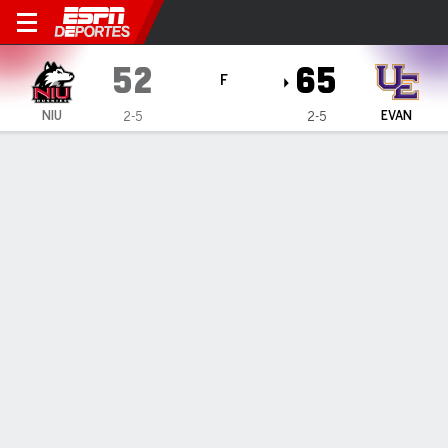
Northern Illinois Huskies en
52
65
F
NIU
EVAN
2-5
2-5
Resumen
Ficha
Estadísticas de Equipo
Northern Illinois Huskies
Estadísticas
TITULARES
MIN
PTS
FG
3PT
REB
AST
PÉR
PF
T. Mbemba
#
1
19
5
2-3
0-0
1
1
1
1
N. Wingate
#
8
25
12
4-13
0-1
6
2
2
2
E. Sorensen
#
14
24
0
0-5
0-4
2
0
1
1
S. Johnson
#
5
25
11
4-14
0-2
2
0
4
2