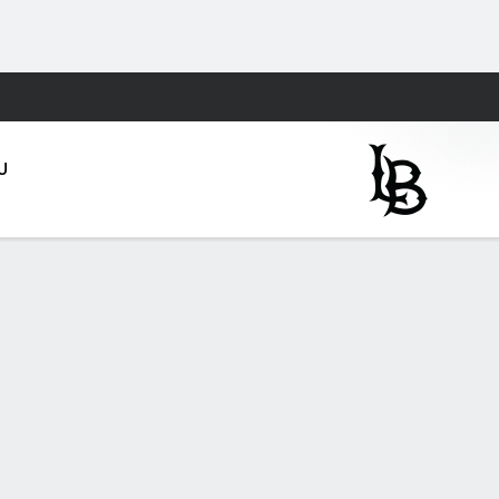
Watch
Juegos
U