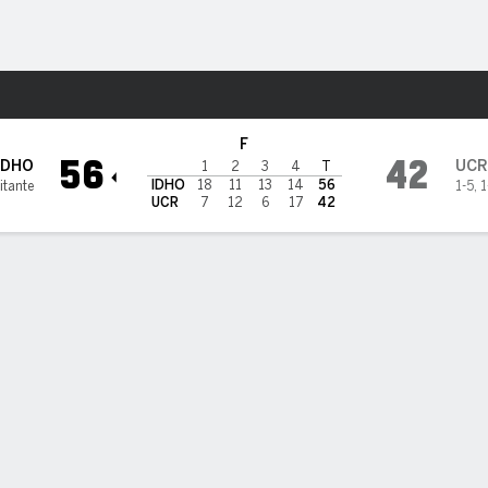
o
NCAAW
Más Deportes
de Highlanders
F
56
42
IDHO
UCR
1
2
3
4
T
IDHO
18
11
13
14
56
itante
1-5
,
1
UCR
7
12
6
17
42