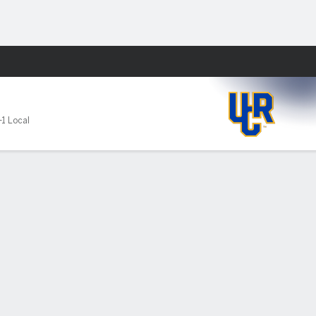
Watch
Juegos
-1 Local