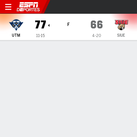
UT Martin Skyhawks en SIU 
77
66
F
UTM
SIUE
11-15
4-20
Resumen
Ficha
Estadísticas de Equipo
1
2
3
4
T
UTM
20
21
23
13
77
SIUE
18
17
15
16
66
LÍDERES DEL JUEGO