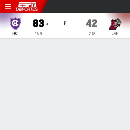
Holy Cross Crusaders en Laf
83
42
F
HC
LAF
16-9
7-18
Resumen
Ficha
Estadísticas de Equipo
1
2
3
4
T
HC
23
19
26
15
83
LAF
14
8
6
14
42
LÍDERES DEL JUEGO