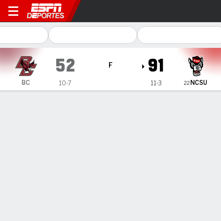
Boston College Eagles en N
52
91
F
NCSU
BC
10-7
11-3
22
Resumen
Ficha
Estadísticas de Equipo
1
2
3
4
T
BC
9
18
15
10
52
NCSU
28
22
28
13
91