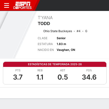
T'YANA
TODD
Ohio State Buckeyes
#4
G
CLASE
Senior
ESTATURA
1.83 m
NACIDO EN
Vaughan, ON
ESTADÍSTICAS DE TEMPORADA 2025-26
PTS
REB
AST
FG%
3.7
1.1
0.5
34.6
Perfil de Jugador
Noticias
Estadísticas
Bio
Resumen de Jue