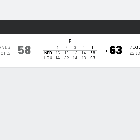
o
NCAAW
Más Deportes
raska Cornhuskers
F
58
63
NEB
LO
0
7
1
2
3
4
T
NEB
16
16
12
14
58
21-12
22-1
LOU
14
22
14
13
63