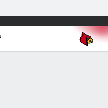
Watch
Juegos
U
0