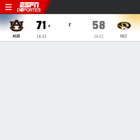
Auburn Tigers en Missouri T
71
58
F
AUB
MIZ
14-13
16-12
Resumen
Ficha
Estadísticas de Equipo
1
2
3
4
T
AUB
18
19
23
11
71
MIZ
8
19
21
10
58
LÍDERES DEL JUEGO