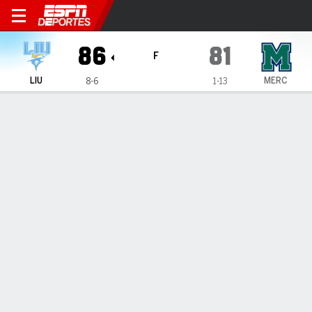
Long Island University Shar
86
81
F
LIU
MERC
8-6
1-13
Resumen
Ficha
Estadísticas de Equipo
1
2
3
4
T
LIU
22
23
18
23
86
MERC
17
17
25
22
81
LÍDERES DEL JUEGO