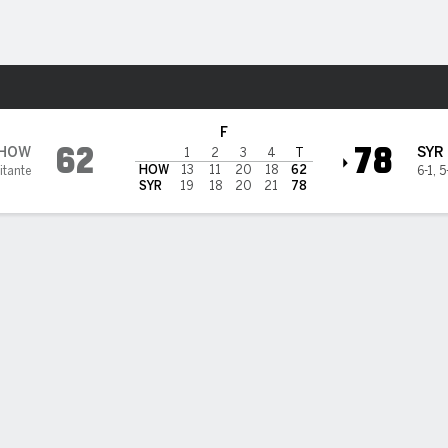
o
NCAAW
Más Deportes
Orange
F
62
78
HOW
SYR
1
2
3
4
T
HOW
13
11
20
18
62
itante
6-1
,
5
SYR
19
18
20
21
78