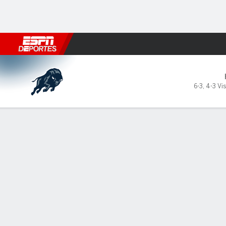
Fútbol
MLB
F. Americano
Básquetbol
WNBA
F1
Boxe
Howard Bison en Syracuse 
6-3
,
4-3 Vis
Resumen
Ficha
Estadísticas de Equipo
LÍDERES DEL JUEGO