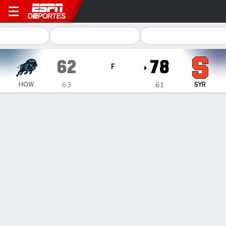
Howard Bison en Syracuse 
62
78
F
HOW
SYR
6-3
6-1
Resumen
Ficha
Estadísticas de Equipo
Howard Bison
Estadísticas
TITULARES
MIN
PTS
FG
3PT
REB
AST
PÉR
PF
R. Durant
#
21
9
2
1-2
0-0
5
0
0
1
N. Miller
#
25
26
2
1-6
0-0
2
3
1
5