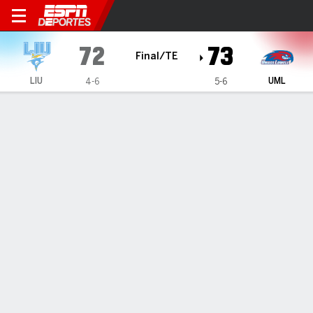
Long Island University Shar
72
73
Final/TE
LIU
UML
4-6
5-6
Resumen
Ficha
Estadísticas de Equipo
1
2
3
4
OT
T
LIU
18
15
20
13
6
72
UML
19
10
20
17
7
73
LÍDERES DEL JUEGO