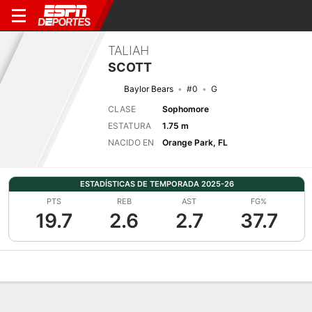
TALIAH
SCOTT
Baylor Bears
#0
G
CLASE
Sophomore
ESTATURA
1.75 m
NACIDO EN
Orange Park, FL
ESTADÍSTICAS DE TEMPORADA 2025-26
PTS
REB
AST
FG%
19.7
2.6
2.7
37.7
Perfil de Jugador
Noticias
Estadísticas
Bio
Resumen de Jue