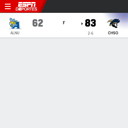
Allen Yellow Jackets en Cha
62
83
F
ALNU
CHSO
2-6
Resumen
Ficha
Estadísticas de Equipo
1
2
3
4
T
ALNU
12
10
19
21
62
CHSO
9
21
27
26
83
LÍDERES DEL JUEGO