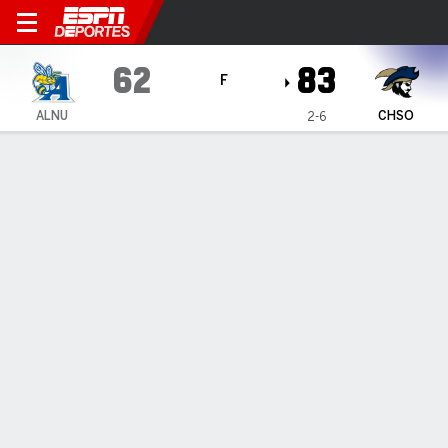
Allen Yellow Jackets en Cha
62
83
F
ALNU
CHSO
2-6
Resumen
Ficha
Estadísticas de Equipo
Allen Yellow Jackets
Estadísticas
TITULARES
MIN
PTS
FG
3PT
REB
AST
PÉR
PF
P. Jambor
#
30
32
21
8-11
2-2
5
2
4
2
M. Bracket
#
1
25
1
0-5
0-1
4
1
0
2
J. Norman
#
0
24
2
1-10
0-1
1
2
0
2
E. Clay
#
11
28
3
1-11
1-7
0
4
3
4