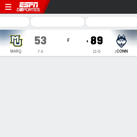
Marquette Golden Eagles en
53
89
F
CONN
MARQ
7-4
11-0
1
Resumen
Ficha
Estadísticas de Equipo
1
2
3
4
T
MARQ
12
9
8
24
53
CONN
27
19
27
16
89