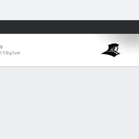
Watch
Juegos
OV
2-5 Big East