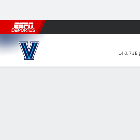
Fútbol
MLB
F. Americano
Básquetbol
WNBA
F1
Boxe
Villanova Wildcats en Provid
14-3
,
7-1 Bi
Resumen
Ficha
Estadísticas de Equipo
LÍDERES DEL JUEGO