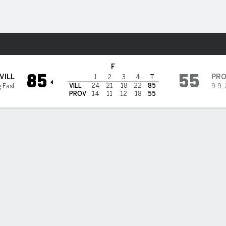
o
NCAAW
Más Deportes
ence Friars
F
85
55
VILL
PR
1
2
3
4
T
VILL
24
21
18
22
85
g East
9-9
,
PROV
14
11
12
18
55