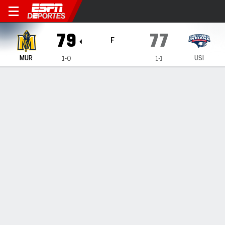
Murray State Racers en Sout
79
77
F
MUR
USI
1-0
1-1
Resumen
Ficha
Estadísticas de Equipo
1
2
3
4
T
MUR
14
18
23
24
79
USI
15
17
21
24
77
LÍDERES DEL JUEGO