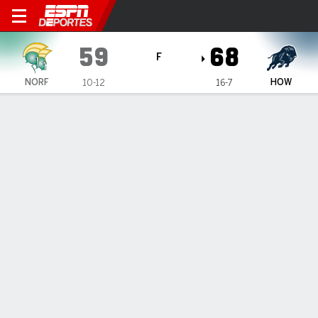
Norfolk State Spartans en H
59
68
F
NORF
HOW
10-12
16-7
Resumen
Ficha
Estadísticas de Equipo
1
2
3
4
T
NORF
9
23
12
15
59
HOW
14
16
14
24
68
LÍDERES DEL JUEGO