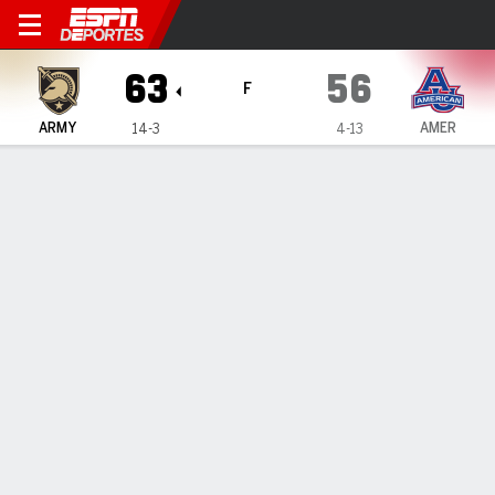
Army Black Knights en Ameri
63
56
F
ARMY
AMER
14-3
4-13
Resumen
Ficha
Estadísticas de Equipo
1
2
3
4
T
ARMY
17
9
21
16
63
AMER
10
17
11
18
56
LÍDERES DEL JUEGO