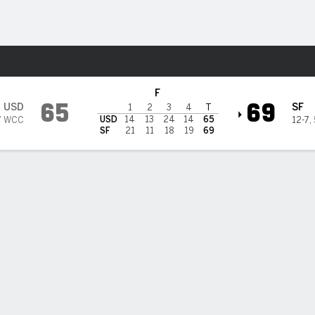
o
NCAAW
Más Deportes
rancisco Dons
F
65
69
USD
SF
1
2
3
4
T
USD
14
13
24
14
65
7 WCC
12-7
,
SF
21
11
18
19
69