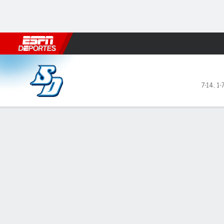
Fútbol
MLB
F. Americano
Básquetbol
WNBA
F1
Boxe
San Diego Toreros en San F
7-14
,
1-
Resumen
Ficha
Estadísticas de Equipo
LÍDERES DEL JUEGO