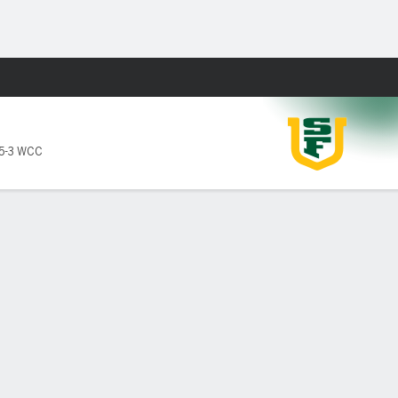
Watch
Juegos
5-3 WCC