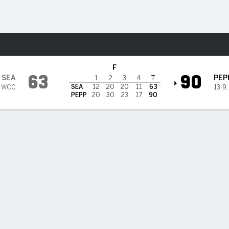
o
NCAAW
Más Deportes
erdine Waves
F
63
90
SEA
PEP
1
2
3
4
T
SEA
12
20
20
11
63
9 WCC
13-9
PEPP
20
30
23
17
90