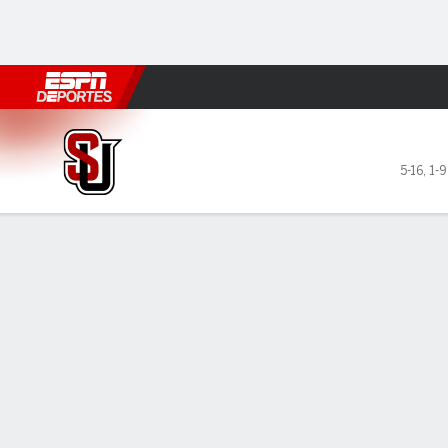
Fútbol
MLB
F. Americano
Básquetbol
WNBA
F1
Boxe
Seattle U Redhawks en Pepp
5-16
,
1-
Resumen
Ficha
Estadísticas de Equipo
LÍDERES DEL JUEGO