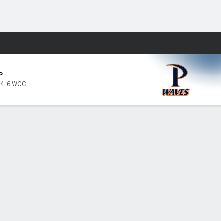
Watch
Juegos
P
,
4-6 WCC