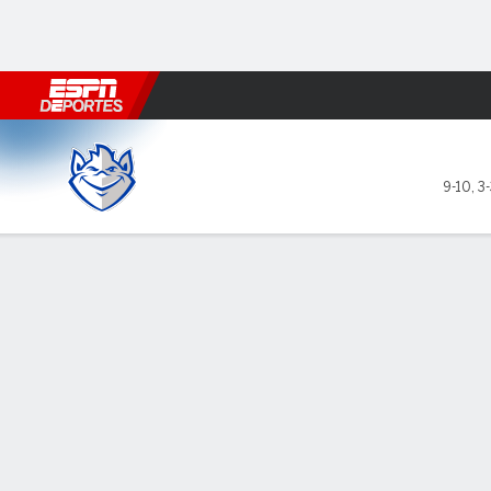
Fútbol
MLB
F. Americano
Básquetbol
WNBA
F1
Boxe
Saint Louis Billikens en La Sa
9-10
,
3-
Resumen
Ficha
Estadísticas de Equipo
LÍDERES DEL JUEGO