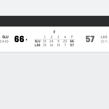
o
NCAAW
Más Deportes
lle Explorers
F
66
57
SLU
LAS
1
2
3
4
T
SLU
13
24
9
20
66
3 A-10
10-7
,
LAS
15
16
19
7
57