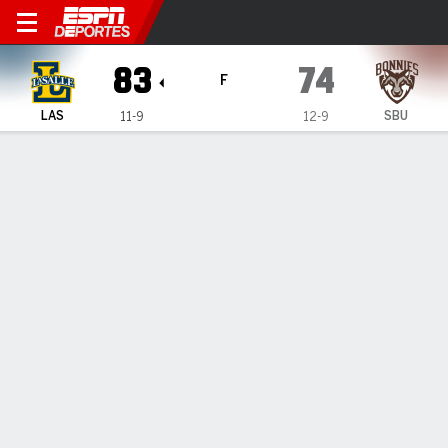
La Salle Explorers en St. Bo
83
74
F
LAS
SBU
11-9
12-9
Resumen
Ficha
Estadísticas de Equipo
1
2
3
4
T
LAS
19
28
25
11
83
SBU
16
10
21
27
74
LÍDERES DEL JUEGO