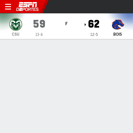
Colorado State Rams en Bois
59
62
F
CSU
BOIS
13-4
12-5
Resumen
Ficha
Estadísticas de Equipo
1
2
3
4
T
CSU
21
12
9
17
59
BOIS
14
13
17
18
62
LÍDERES DEL JUEGO