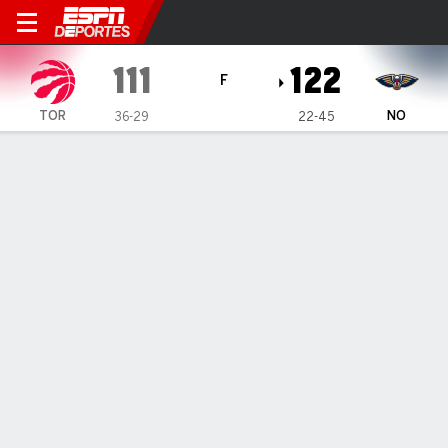
Toronto Raptors en New Orle
111
122
F
TOR
NO
36-29
22-45
Resumen
Crónica
Ficha
Jugadas
Estadísticas de Equipo
ESTADÍSTICAS DE EQUIPO
FG
39-94
45-88
FG%
41
51
3PT
14-44
14-29
3PT%
32
48