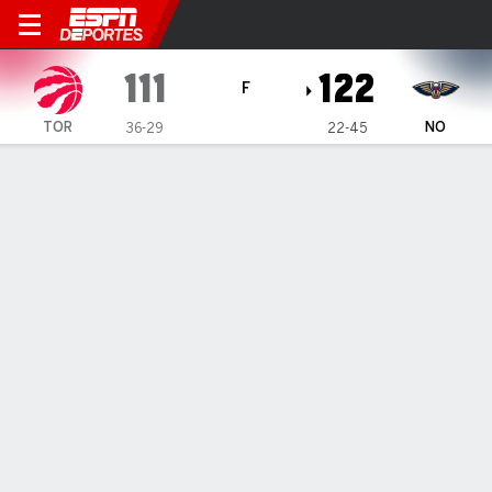
Toronto Raptors en New Orle
111
122
F
TOR
NO
36-29
22-45
Resumen
Crónica
Ficha
Jugadas
Estadísticas de Equipo
Todos los Cuartos
Todos los tipos de jugada
Todos los jugadores
GRÁFICA DE TIROS