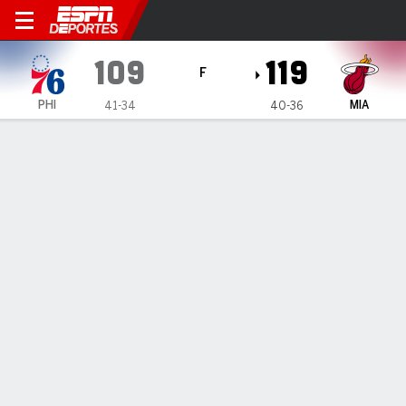
Philadelphia 76ers en Miami
109
119
F
PHI
MIA
41-34
40-36
Resumen
Crónica
Ficha
Jugadas
Estadísticas de Equipo
ESTADÍSTICAS DE EQUIPO
FG
40-96
43-93
FG%
42
46
3PT
12-38
11-40
3PT%
32
28