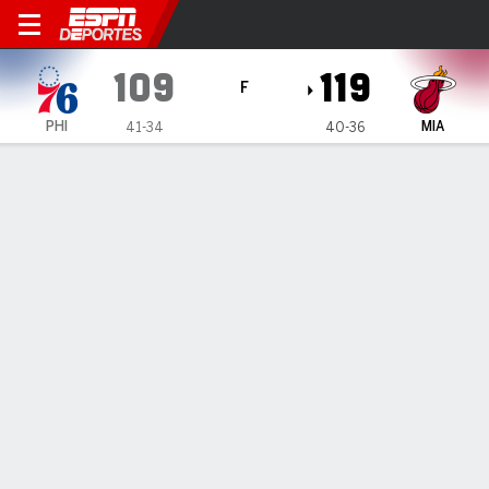
Philadelphia 76ers en Miami
109
119
F
PHI
MIA
41-34
40-36
Resumen
Crónica
Ficha
Jugadas
Estadísticas de Equipo
Todos los Cuartos
Todos los tipos de jugada
Todos los jugadores
GRÁFICA DE TIROS