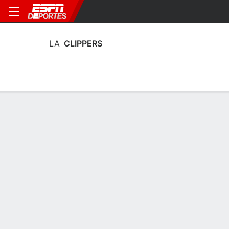
LA
CLIPPERS
Portada
Estadí­sticas
Calendario
Plantilla
Profundidad por Po
Calendario LA Clippers 2026-27
FECHA
OPONENTE
HORA
TV
ENTRADAS
Sáb., 10/10
12:00 AM
en
TOR
* Partido jugado en cancha neutral