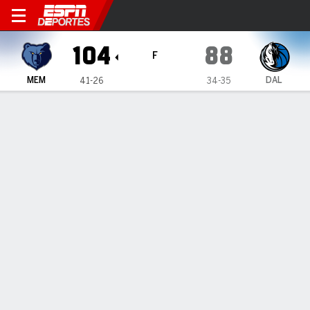
Memphis Grizzlies en Dallas
104
88
F
MEM
DAL
41-26
34-35
Resumen
Crónica
Ficha
Jugadas
Estadísticas de Equipo
Memphis Grizzlies
Estadísticas
TITULARES
MIN
PTS
FG
3PT
REB
AST
PÉR
PF
D. Brooks
#
24
33
19
7-19
4-11
3
5
0
1
J. Jackson Jr.
#
13
24
7
2-8
1-4
5
0
3
4
X. Tillman
#
2
25
8
3-4
0-0
5
2
0
1
T. Jones
#
21
32
13
6-12
1-3
5
3
3
0