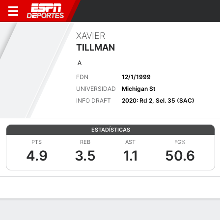
XAVIER
TILLMAN
A
FDN
12/1/1999
UNIVERSIDAD
Michigan St
INFO DRAFT
2020: Rd 2, Sel. 35 (SAC)
ESTADÍSTICAS
PTS
REB
AST
FG%
4.9
3.5
1.1
50.6
Perfil de Jugador
Noticias
Estadísticas
Bio
Splits
Resumen