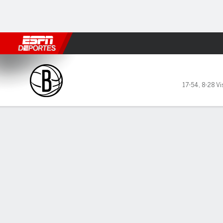
Fútbol
MLB
F. Americano
Básquetbol
WNBA
F1
Boxe
Brooklyn Nets en Sacrament
17-54
,
8-28 Vi
Resumen
Crónica
Ficha
Jugadas
Estadísticas de Equipo
Brooklyn Nets
TITULARES
MIN
PTS
FG
3