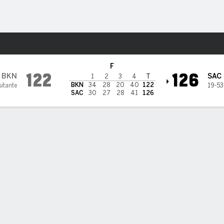
o
Más Deportes
o Kings
F
122
126
BKN
SAC
1
2
3
4
T
BKN
34
28
20
40
122
sitante
19-53
SAC
30
27
28
41
126
PT
TL A-I
REB
AST
PÉR
STL
BLK
OREB
DREB
PF