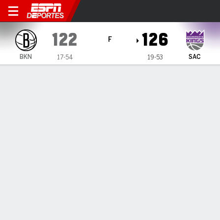
Brooklyn Nets en Sacrament
122
126
F
BKN
SAC
17-54
19-53
Resumen
Crónica
Ficha
Jugadas
Estadísticas de Equipo
INFORMACIÓN DEL PARTIDO
Sacramento
,
CA