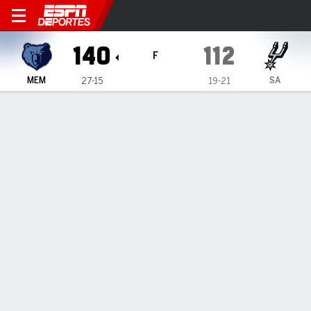
Memphis Grizzlies en San A
140
112
F
MEM
SA
27-15
19-21
Resumen
Ficha
Jugadas
Estadísticas de Equipo
Videos
LO MÁS DESTACADO
Todos los aspectos destacados
1
2
3
4
T
MEM
27
35
40
38
140
SA
29
35
22
26
112