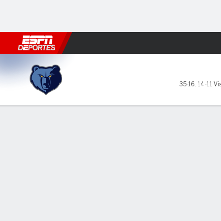
Fútbol
MLB
F. Americano
Básquetbol
WNBA
F1
Boxe
Memphis Grizzlies en Toront
35-16
,
14-11 Vi
Resumen
Crónica
Ficha
Jugadas
Estadísticas de Equipo
Videos
LÍDERES DEL JUEGO
Jar