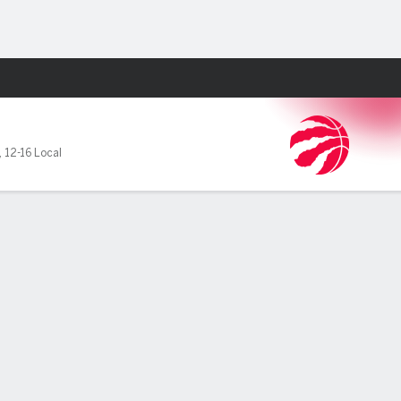
Watch
Juegos
,
12-16 Local
e