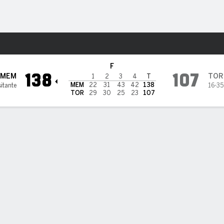
o
Más Deportes
o Raptors
F
138
107
MEM
TOR
1
2
3
4
T
MEM
22
31
43
42
138
sitante
16-35
TOR
29
30
25
23
107
en Jackson Jr. anotó 32 puntos para el cuarto triunfo en fila d