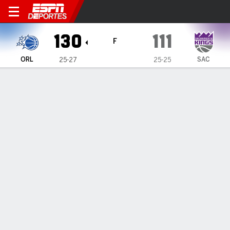
Orlando Magic en Sacramen
130
111
F
ORL
SAC
25-27
25-25
Resumen
Crónica
Ficha
Jugadas
Estadísticas de Equipo
Videos
MAGIC 130, KINGS 111
MAGIC 130, KINGS 111
6 de Feb., 2026, 01:48 -
1
2
3
4
T
ORL
37
25
42
26
130