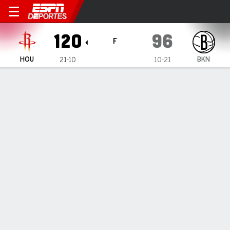
Houston Rockets en Brookly
120
96
F
HOU
BKN
21-10
10-21
Resumen
Crónica
Ficha
Jugadas
Estadísticas de Equipo
Videos
Doble-doble de KD para el cuarto triunfo en fila de
Rockets
Doble-doble de KD para el cuarto triunfo en fila de Rockets
1 de Ene., 2027, 21:39 -
1
2
3
4
T