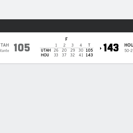
o
Más Deportes
ts
F
105
143
UTAH
HO
1
2
3
4
T
UTAH
26
20
29
30
105
itante
50-2
HOU
33
37
32
41
143
los jugadores