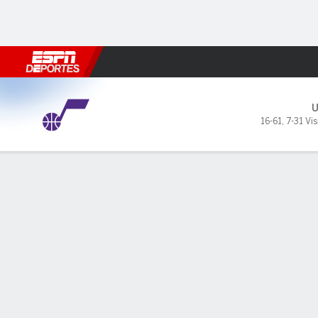
Fútbol
MLB
F. Americano
Básquetbol
WNBA
F1
Boxe
Utah Jazz en Houston Rocke
16-61
,
7-31 Vis
Resumen
Crónica
Ficha
Jugadas
Estadísticas de Equipo
Videos
Todos los Cuartos
Todos los tipos de jugada
Todos 