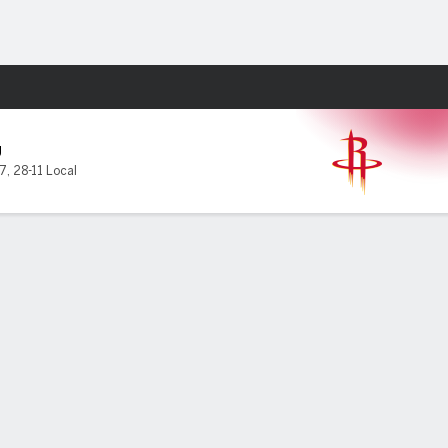
Watch
Juegos
U
7
,
28-11 Local