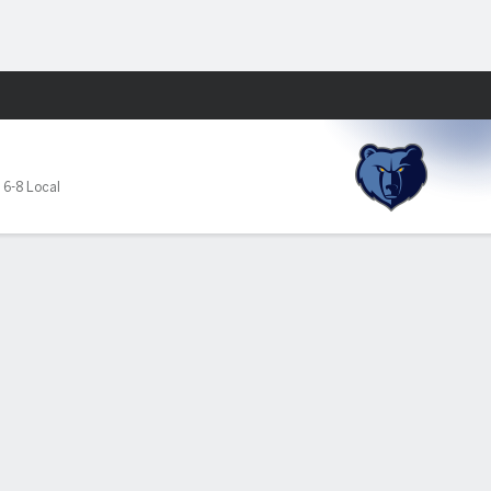
Watch
Juegos
M
,
6-8 Local