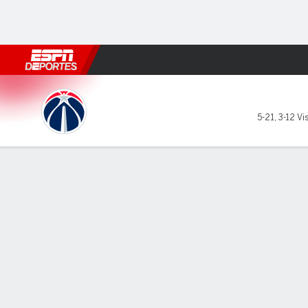
Fútbol
MLB
F. Americano
Básquetbol
WNBA
F1
Boxe
Washington Wizards en Memp
5-21
,
3-12 Vis
Resumen
Crónica
Ficha
Jugadas
Estadísticas de Equipo
Videos
Todos los Cuartos
Todos los tipos de jugada
Todos 