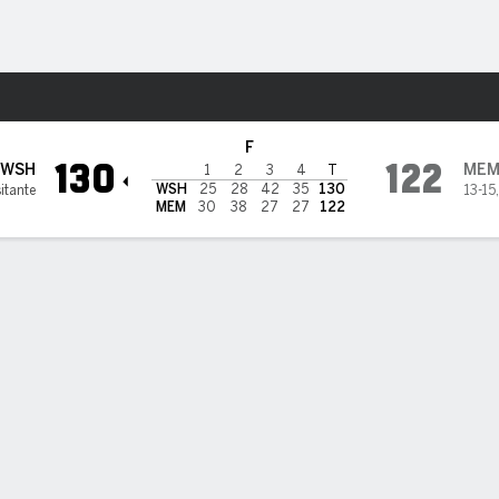
o
Más Deportes
his Grizzlies
F
130
122
WSH
ME
1
2
3
4
T
WSH
25
28
42
35
130
itante
13-15
MEM
30
38
27
27
122
los jugadores