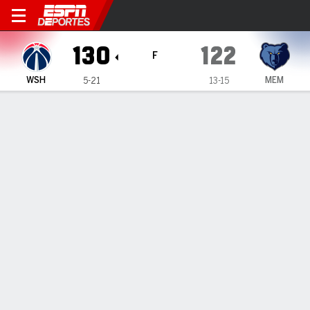
Washington Wizards en Memp
130
122
F
WSH
MEM
5-21
13-15
Resumen
Crónica
Ficha
Jugadas
Estadísticas de Equipo
Videos
INFORMACIÓN DEL PARTIDO
Memphis
,
TN