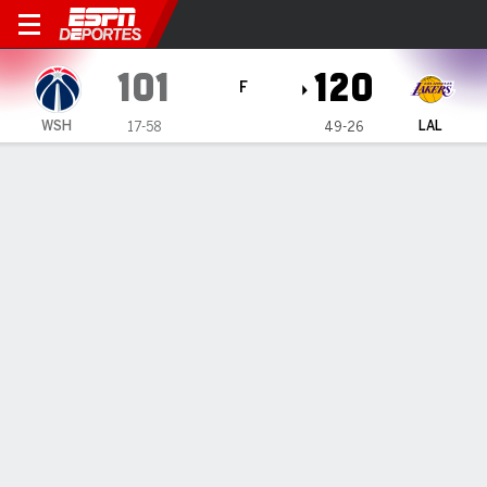
Washington Wizards en Los 
101
120
F
WSH
LAL
17-58
49-26
Resumen
Crónica
Ficha
Jugadas
Estadísticas de Equipo
Todos los Cuartos
Todos los tipos de jugada
Todos los jugadores
GRÁFICA DE TIROS