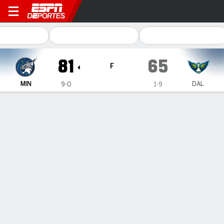
Minnesota Lynx en Dallas W
81
65
F
MIN
DAL
9-0
1-9
Resumen
Ficha
Jugadas
Estadísticas de Equipo
Minnesota Lynx
Estadísticas
TITULARES
MIN
PTS
FG
3PT
REB
AST
PÉR
PF
B. Carleton
#
6
34
8
3-6
2-4
5
2
0
2
A. Smith
#
8
32
4
2-9
0-5
7
6
2
3