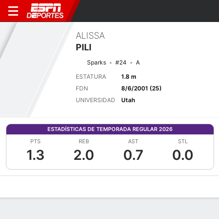
ALISSA
PILI
Sparks
#24
A
ESTATURA
1.8 m
FDN
8/6/2001 (25)
UNIVERSIDAD
Utah
ESTADÍSTICAS DE TEMPORADA REGULAR 2026
PTS
REB
AST
STL
1.3
2.0
0.7
0.0
Perfil de Jugador
Noticias
Estadísticas
Bio
Resumen de Jue