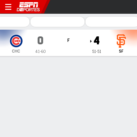
Chicago Cubs en San Francisco Giant
0
4
F
CHC
SF
41-60
51-51
Resumen
Crónica
Ficha
Jugadas
Rodón poncha a 10 en blanqueada de
Giants sobre Cubs