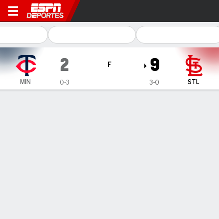
Minnesota Twins en St. Loui
2
9
F
MIN
STL
0-3
3-0
Resumen
Crónica
Ficha
Jugadas
1
2
3
4
5
6
7
8
9
C
H
E
MIN
1
0
0
1
0
0
0
0
0
2
5
0
STL
0
3
5
0
0
0
1
0
-
9
10
0
GANÓ
PERDIDO
SALVADO
A. Pallante
B. Ober
S. Matz
1-0
0-1
1