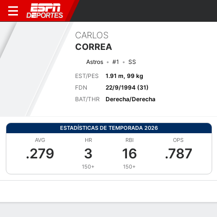
CARLOS
CORREA
Astros
#1
SS
EST/PES
1.91 m, 99 kg
FDN
22/9/1994 (31)
BAT/THR
Derecha/Derecha
ESTADÍSTICAS DE TEMPORADA 2026
AVG
HR
RBI
OPS
.279
3
16
.787
150+
150+
Perfil de Jugador
Noticias
Estadísticas
Bio
Splits
Resumen