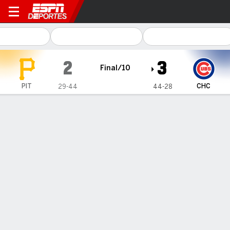
Pittsburgh Pirates en Chica
2
3
Final/10
PIT
CHC
29-44
44-28
Resumen
Crónica
Ficha
Jugadas
1
2
3
4
5
6
7
8
9
10
C
H
E
PIT
2
0
0
0
0
0
0
0
0
0
2
4
0
CHC
2
0
0
0
0
0
0
0
0
1
3
6
0
GANÓ
PERDIDO
C. Flexen
D. Bednar
4-0
1-5